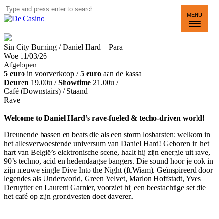
MENU
Sin City Burning / Daniel Hard + Para
Woe 11/03/26
Afgelopen
5 euro
in voorverkoop /
5 euro
aan de kassa
Deuren
19.00u /
Showtime
21.00u /
Café (Downstairs)
/ Staand
Rave
Welcome to Daniel Hard’s rave-fueled & techo-driven world!
Dreunende bassen en beats die als een storm losbarsten: welkom in
het allesverwoestende universum van Daniel Hard! Geboren in het
hart van België’s elektronische scene, haalt hij zijn energie uit rave,
90’s techno, acid en hedendaagse bangers. Die sound hoor je ook in
zijn nieuwe single Dive Into the Night (ft.Wiam). Geïnspireerd door
legendes als Underworld, Green Velvet, Marlon Hoffstadt, Yves
Deruytter en Laurent Garnier, voorziet hij een beestachtige set die
het café op zijn grondvesten doet daveren.