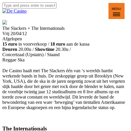
MENU
The Slackers + The Internationals
Vrij 20/04/12
Afgelopen
15 euro
in voorverkoop /
18 euro
aan de kassa
Deuren
20.00u /
Showtime
20.30u /
Concertzaal (Upstairs)
/ Staand
Reggae
Ska
De Casino haalt met The Slackers één van ‘s werelds hardst
werkende bands in huis. De zeskoppige groep uit Brooklyn (New
York, USA), die de ska in de jaren negentig zowat uit het vergeten
slijk haalde door het genre met rock door de blender te halen, nam
de voorbije twintig jaar 12 studioalbums en 8 live albums op en
toerde zowat constant en wereldwijd. Dit leverde de band de
bewondering van een ware ‘beweging’ van tientallen Amerikaanse
en Europese skagroepen en een bijna legendarische status op.
The Internationals