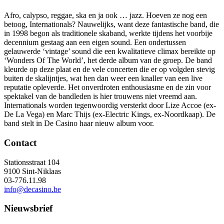
Afro, calypso, reggae, ska en ja ook … jazz. Hoeven ze nog een
betoog, Internationals? Nauwelijks, want deze fantastische band, die
in 1998 begon als traditionele skaband, werkte tijdens het voorbije
decennium gestaag aan een eigen sound. Een ondertussen
gelauwerde ‘vintage’ sound die een kwalitatieve climax bereikte op
‘Wonders Of The World’, het derde album van de groep. De band
kleurde op deze plaat en de vele concerten die er op volgden stevig
buiten de skalijntjes, wat hen dan weer een knaller van een live
reputatie opleverde. Het onverdroten enthousiasme en de zin voor
spektakel van de bandleden is hier trouwens niet vreemd aan.
Internationals worden tegenwoordig versterkt door Lize Accoe (ex-
De La Vega) en Marc Thijs (ex-Electric Kings, ex-Noordkaap). De
band stelt in De Casino haar nieuw album voor.
Contact
Stationsstraat 104
9100 Sint-Niklaas
03-776.11.98
info@decasino.be
Nieuwsbrief