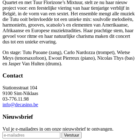
Quartet en met Tuur Florizone’s Mixtuur, stelt ze nu haar nieuw
project voor: een feestelijke viering van haar tienjarige verblijf in
België, in de vorm van een sextet. Het ensemble mengt alle muziek
die Tutu ooit beïnvloedde tot een unieke mix: soulvolle melodieën,
harmonieën, grooves, scatsolo’s en elementen van Amerikaanse,
Afrikaanse en Europese muziektradities. Haar prachtige stem, haar
gevoel voor ritme en haar natuurlijke charisma maken dit concert
dus tot een unieke ervaring.
On stage: Tutu Puoane (zang), Carlo Nardozza (trompet), Wietse
Meys (tenorsaxofoon), Ewout Pierreux (piano), Nicolas Thys (bas)
en Jasper Van Hulten (drums).
Contact
Stationsstraat 104
9100 Sint-Niklaas
03-776.11.98
info@decasino.be
Nieuwsbrief
Vul je e-mailadres in om onze nieuwsbrief te ontvangen.