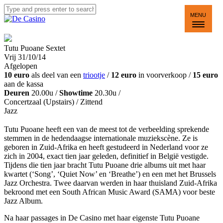
MENU
Tutu Puoane Sextet
Vrij 31/10/14
Afgelopen
10 euro
als deel van een
triootje
/
12 euro
in voorverkoop /
15 euro
aan de kassa
Deuren
20.00u /
Showtime
20.30u /
Concertzaal (Upstairs)
/ Zittend
Jazz
Tutu Puoane heeft een van de meest tot de verbeelding sprekende
stemmen in de hedendaagse internationale muziekscène. Ze is
geboren in Zuid-Afrika en heeft gestudeerd in Nederland voor ze
zich in 2004, exact tien jaar geleden, definitief in België vestigde.
Tijdens die tien jaar bracht Tutu Puoane drie albums uit met haar
kwartet (‘Song’, ‘Quiet Now’ en ‘Breathe’) en een met het Brussels
Jazz Orchestra. Twee daarvan werden in haar thuisland Zuid-Afrika
bekroond met een South African Music Award (SAMA) voor beste
Jazz Album.
Na haar passages in De Casino met haar eigenste Tutu Puoane